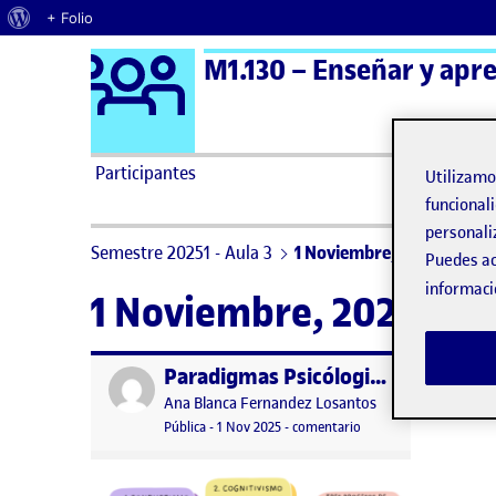
Acerca de WordPress
+ Folio
Logo Ágora
M1.130 – Enseñar y apre
Saltar al contenido
Participantes
Utilizam
funcionali
personali
Semestre 20251 - Aula 3
1 Noviembre, 2025
Puedes ac
informaci
1 Noviembre, 2025
Paradigmas Psicólogicos
Publicado por
Publicado por
Ana Blanca Fernandez Losantos
Visibilidad:
Fecha de publicación
en Paradigmas Psicólo
Pública
-
1 Nov 2025
-
comentario