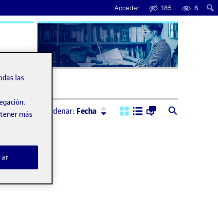
Acceder
185
8
uda
odas las
vegación.
Ordenar:
Descendente
Ordenar:
Fecha
obtener más
rar