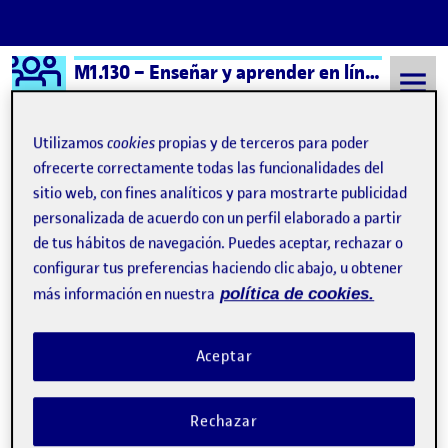
Logo Ágora
M1.130 – Enseñar y aprender en línea – Aula 3
Saltar al contenido
Utilizamos
cookies
propias y de terceros para poder
ofrecerte correctamente todas las funcionalidades del
sitio web, con fines analíticos y para mostrarte publicidad
Semestre 20251 - Aula 3
Entrega del Reto 3
personalizada de acuerdo con un perfil elaborado a partir
Entrega del Reto 3
de tus hábitos de navegación. Puedes aceptar, rechazar o
configurar tus preferencias haciendo clic abajo, u obtener
más información en nuestra
política de cookies.
Reto 3: Análisis de la SA
Publicado por
Publicado por
Natalia María Ruiz Lobo
Visibilidad:
Fecha de publicación
en Reto 3: Análisis de la SA
Pública
-
10 Dic 2025
-
comentario
Aceptar
https://www.canva.com/design/DAG6QRQlj3U/fIMks9pIqy_Sc0L3V
utm_content=DAG6QRQlj3U&utm_campaign=designshare&utm_med
Rechazar
Entrega del Reto 3 …