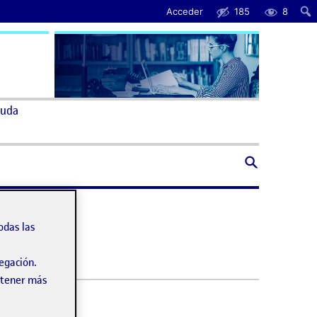
Acceder
185
8
uda
odas las
vegación.
obtener más