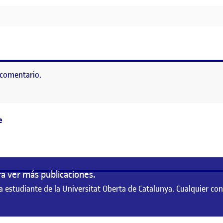
AS PSICOLÓGICOS
 comentario.
as
e
a ver más publicaciones.
a estudiante de la Universitat Oberta de Catalunya. Cualquier co