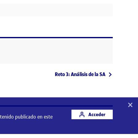
Entrada siguiente
Reto 3: Análisis de la SA
×
Acceder
ntenido publicado en este