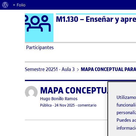
Acerca de WordPress
+ Folio
Logo Ágora
M1.130 – Enseñar y apre
Saltar al contenido
Participantes
Semestre 20251 - Aula 3
MAPA CONCEPTUAL PARA
MAPA CONCEPTUAL PAR
Publicado por
Utilizam
Publicado por
Hugo Bonillo Ramos
funcionali
Visibilidad:
Fecha de publicación
24 noviembre, 2025 6:35 pm
en MAPA CONCEPTUAL 
Pública
-
24 Nov 2025
-
comentario
personali
Puedes ac
informaci