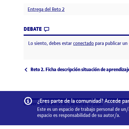
Entrega del Reto 2
CONTRIBUTION
0
EN MAPA CONCEPTUAL PARADIGM
DEBATE
Lo siento, debes estar
conectado
para publicar un
Navegación de entrad
Entrada anterior
Reto 2. Ficha descripción situación de aprendizaj
Información
¿Eres parte de la comunidad? Accede par
Universitat Oberta de Catalunya © 2026
Este es un espacio de trabajo personal de un/
espacio es responsabilidad de su autor/a.