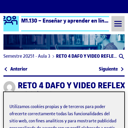
Logo Ágora
M1.130 – Enseñar y aprender en línea – Aula 3
Saltar al contenido
Semestre 20251 - Aula 3
RETO 4 DAFO Y VIDEO REFLEXIVO
Navegación de entradas
: Reto 4. Evaluamos una SA y reflexionamos sobre
: Ret
Anterior
Siguiente
RETO 4 DAFO Y VIDEO REFLEX
Publicado por
Publicado por
Estefanía Vila Marchante
Visibilidad:
Fecha de publicación
en RETO 4 DAFO Y VIDEO REFLEXIVO
Pública
-
8 Ene 2026
-
comentario
Utilizamos
cookies
propias y de terceros para poder
ofrecerte correctamente todas las funcionalidades del
sitio web, con fines analíticos y para mostrarte publicidad
personalizada de acuerdo con un perfil elaborado a partir