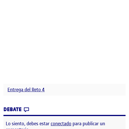
Entrega del Reto 4
CONTRIBUTION
0
EN RETO 4 DAFO Y VIDEO REFLEXIVO
DEBATE
Lo siento, debes estar
conectado
para publicar un