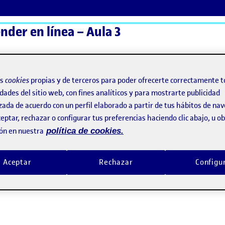
nder en línea – Aula 3
ActiFolios
Ay
os
cookies
propias y de terceros para poder ofrecerte correctamente t
dades del sitio web, con fines analíticos y para mostrarte publicidad
zada de acuerdo con un perfil elaborado a partir de tus hábitos de na
eptar, rechazar o configurar tus preferencias haciendo clic abajo, u 
ón en nuestra
política de cookies.
o
Aceptar
Rechazar
Configu
a SA
Iqy_Sc0L3VGYyww/edit?
re&utm_medium=link2&utm_source=sharebutton