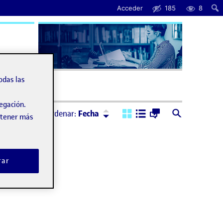
Acceder
185
8
uda
odas las
vegación.
Ordenar:
Descendente
Ordenar:
Fecha
obtener más
rar