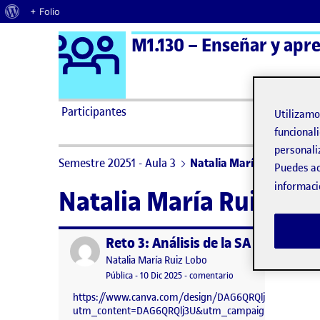
Acerca de WordPress
+ Folio
Logo Ágora
M1.130 – Enseñar y apre
Saltar al contenido
Participantes
Utilizam
funcionali
personali
Semestre 20251 - Aula 3
Natalia María Ruiz Lobo
Puedes ac
informaci
Natalia María Ruiz Lob
Reto 3: Análisis de la SA
Publicado por
Publicado por
Natalia María Ruiz Lobo
Visibilidad:
Fecha de publicación
en Reto 3: Análisis de l
Pública
-
10 Dic 2025
-
comentario
https://www.canva.com/design/DAG6QRQlj3U/fIMks9p
utm_content=DAG6QRQlj3U&utm_campaign=designsha