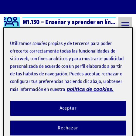
Logo Ágora
M1.130 – Enseñar y aprender en línea – Aula 3
Saltar al contenido
Utilizamos
cookies
propias y de terceros para poder
ofrecerte correctamente todas las funcionalidades del
sitio web, con fines analíticos y para mostrarte publicidad
Semestre 20251 - Aula 3
10 Noviembre, 2025
personalizada de acuerdo con un perfil elaborado a partir
10 Noviembre, 2025
de tus hábitos de navegación. Puedes aceptar, rechazar o
configurar tus preferencias haciendo clic abajo, u obtener
más información en nuestra
política de cookies.
Reto 2. Ficha descripción situación de aprendizaje
Publicado por
Publicado por
Lourdes Rodríguez Fernández
Visibilidad:
Fecha de publicación
10 noviembre, 2025 1:35 pm
en Reto 2. Ficha descripción sit
Pública
-
10 Nov 2025
-
2 comentarios
Aceptar
Entrega del Reto 2 …
Rechazar