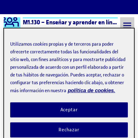
Logo Ágora
M1.130 – Enseñar y aprender en línea – Aula 3
Saltar al contenido
Utilizamos
cookies
propias y de terceros para poder
ofrecerte correctamente todas las funcionalidades del
sitio web, con fines analíticos y para mostrarte publicidad
Semestre 20251 - Aula 3
Lourdes Rodríguez Fernández
personalizada de acuerdo con un perfil elaborado a partir
Lourdes Rodríguez
de tus hábitos de navegación. Puedes aceptar, rechazar o
configurar tus preferencias haciendo clic abajo, u obtener
Fernández
más información en nuestra
política de cookies.
Reto 2. Ficha descripción situación de aprendizaje
Publicado por
Aceptar
Publicado por
Lourdes Rodríguez Fernández
Visibilidad:
Fecha de publicación
10 noviembre, 2025 1:35 pm
en Reto 2. Ficha descripción sit
Pública
-
10 Nov 2025
-
2 comentarios
Rechazar
Entrega del Reto 2 …