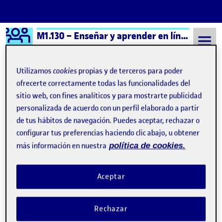
Logo Ágora
M1.130 – Enseñar y aprender en línea – Aula 3
Saltar al contenido
Utilizamos
cookies
propias y de terceros para poder
ofrecerte correctamente todas las funcionalidades del
sitio web, con fines analíticos y para mostrarte publicidad
Semestre 20251 - Aula 3
10 Diciembre, 2025
personalizada de acuerdo con un perfil elaborado a partir
10 Diciembre, 2025
de tus hábitos de navegación. Puedes aceptar, rechazar o
configurar tus preferencias haciendo clic abajo, u obtener
más información en nuestra
política de cookies.
Reto 3: Análisis de la SA
Publicado por
Publicado por
Natalia María Ruiz Lobo
Visibilidad:
Fecha de publicación
en Reto 3: Análisis de la SA
Pública
-
10 Dic 2025
-
comentario
Aceptar
https://www.canva.com/design/DAG6QRQlj3U/fIMks9pIqy_Sc0L3V
utm_content=DAG6QRQlj3U&utm_campaign=designshare&utm_med
Rechazar
Entrega del Reto 3 …